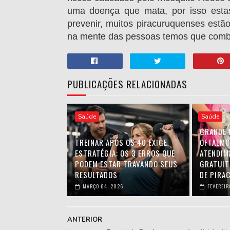
uma doença que mata, por isso esta
prevenir, muitos piracuruquenses estão
na mente das pessoas temos que combat
PUBLICAÇÕES RELACIONADAS
Saúde
Saúde
GRANDE 
TREINAR APÓS OS 40 EXIGE
OFTALMO
ESTRATÉGIA: OS 3 ERROS QUE
ATENDIM
PODEM ESTAR TRAVANDO SEUS
GRATUIT
RESULTADOS
DE PIRA
MARÇO 04, 2026
FEVEREIR
ANTERIOR