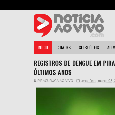
INÍCIO
CIDADES
SITES ÚTEIS
AO 
REGISTROS DE DENGUE EM PIR
ÚLTIMOS ANOS
PIRACURUCA AO VIVO
terça-feira, março 03,