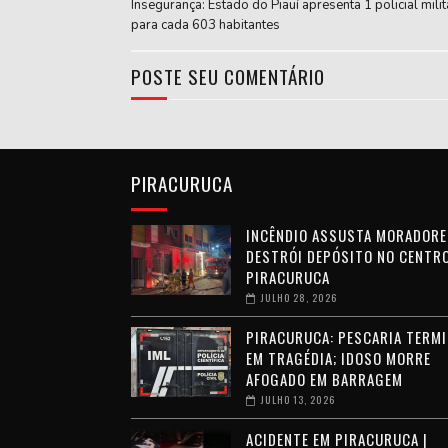
Insegurança: Estado do Piauí apresenta 1 policial milit
para cada 603 habitantes
POSTE SEU COMENTÁRIO
PIRACURUCA
INCÊNDIO ASSUSTA MORADORE
DESTRÓI DEPÓSITO NO CENTRO
PIRACURUCA
JULHO 28, 2026
PIRACURUCA: PESCARIA TERMI
EM TRAGÉDIA; IDOSO MORRE
AFOGADO EM BARRAGEM
JULHO 13, 2026
ACIDENTE EM PIRACURUCA |