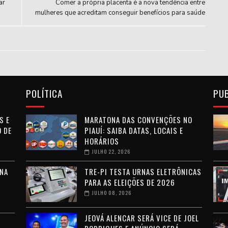
ar
Comer a própria placenta é a nova tendência entre
mulheres que acreditam conseguir benefícios para saúde
POLÍTICA
PU
S E
MARATONA DAS CONVENÇÕES NO
 DE
PIAUÍ: SAIBA DATAS, LOCAIS E
HORÁRIOS
JULHO 22, 2026
NA
TRE-PI TESTA URNAS ELETRÔNICAS
PARA AS ELEIÇÕES DE 2026
JULHO 08, 2026
JEOVÁ ALENCAR SERÁ VICE DE JOEL