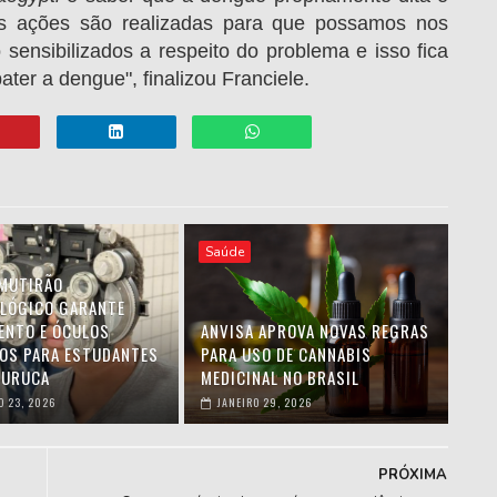
s ações são realizadas para que possamos nos
 sensibilizados a respeito do problema e isso fica
er a dengue", finalizou Franciele.
Saúde
MUTIRÃO
LÓGICO GARANTE
ENTO E ÓCULOS
ANVISA APROVA NOVAS REGRAS
OS PARA ESTUDANTES
PARA USO DE CANNABIS
CURUCA
MEDICINAL NO BRASIL
O 23, 2026
JANEIRO 29, 2026
PRÓXIMA