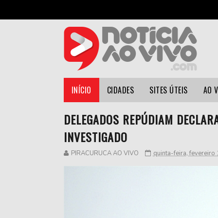
INÍCIO
CIDADES
SITES ÚTEIS
AO 
DELEGADOS REPÚDIAM DECLARA
INVESTIGADO
PIRACURUCA AO VIVO
quinta-feira, fevereiro