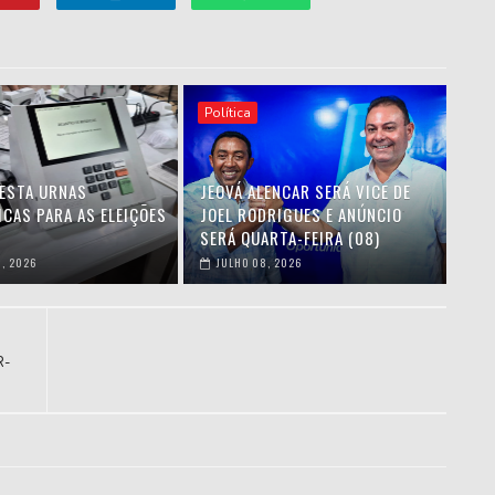
Política
TESTA URNAS
JEOVÁ ALENCAR SERÁ VICE DE
ICAS PARA AS ELEIÇÕES
JOEL RODRIGUES E ANÚNCIO
SERÁ QUARTA-FEIRA (08)
, 2026
JULHO 08, 2026
R-