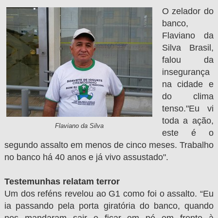
O zelador do
banco,
Flaviano da
Silva Brasil,
falou da
insegurança
na cidade e
do clima
tenso."Eu vi
toda a ação,
Flaviano da Silva
este é o
segundo assalto em menos de cinco meses. Trabalho
no banco há 40 anos e já vivo assustado".
Testemunhas relatam terror
Um dos reféns revelou ao G1 como foi o assalto. “Eu
ia passando pela porta giratória do banco, quando
nos mandaram sair e ficar em pé em frente à