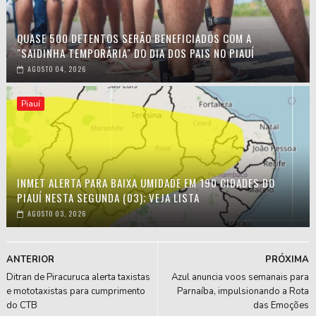
QUASE 500 DETENTOS SERÃO BENEFICIADOS COM A
"SAIDINHA TEMPORÁRIA" DO DIA DOS PAIS NO PIAUÍ
AGOSTO 04, 2026
Piauí
INMET ALERTA PARA BAIXA UMIDADE EM 190 CIDADES DO
PIAUÍ NESTA SEGUNDA (03); VEJA LISTA
AGOSTO 03, 2026
ANTERIOR
PRÓXIMA
Ditran de Piracuruca alerta taxistas
Azul anuncia voos semanais para
e mototaxistas para cumprimento
Parnaíba, impulsionando a Rota
do CTB
das Emoções