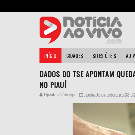
INÍCIO
CIDADES
SITES ÚTEIS
AO 
DADOS DO TSE APONTAM QUEDA
NO PIAUÍ
Djivalda Nóbrega
quinta-feira, setembro 08, 