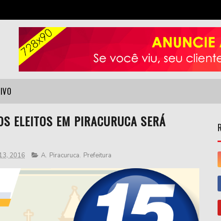
VIVO
OS ELEITOS EM PIRACURUCA SERÁ
 13, 2016
A
,
Piracuruca
,
Prefeitura