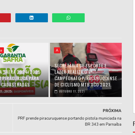
ra
A
SECRETARIA DE ESPORTE E
A SAFRA 2024/2025
LAZER REALIZA O 1º
EM PIRACURUCA PARA
CAMPEONATO PIRACURUQUENSE
S CADASTRADAS
DE CICLISMO MTB XCO 2021.
27, 2025
OUTUBRO 11, 2021
PRÓXIMA
PRF prende piracuruquense portando pistola municiada na
BR 343 em Parnaíba