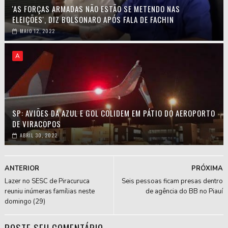
'AS FORÇAS ARMADAS NÃO ESTÃO SE METENDO NAS
ELEIÇÕES', DIZ BOLSONARO APÓS FALA DE FACHIN
MAIO 12, 2022
A
SP: AVIÕES DA AZUL E GOL COLIDEM EM PÁTIO DO AEROPORTO
DE VIRACOPOS
ABRIL 30, 2022
ANTERIOR
PRÓXIMA
Lazer no SESC de Piracuruca
Seis pessoas ficam presas dentro
reuniu inúmeras famílias neste
de agência do BB no Piauí
domingo (29)
POSTE SEU COMENTÁRIO