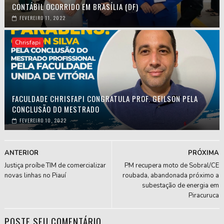
CONTÁBIL OCORRIDO EM BRASÍLIA (DF)
FEVEREIRO 11, 2022
Chrisfapi
FACULDADE CHRISFAPI CONGRATULA PROF. GEILSON PELA
CONCLUSÃO DO MESTRADO
FEVEREIRO 10, 2022
ANTERIOR
PRÓXIMA
Justiça proíbe TIM de comercializar
PM recupera moto de Sobral/CE
novas linhas no Piauí
roubada, abandonada próximo a
subestação de energia em
Piracuruca
POSTE SEU COMENTÁRIO