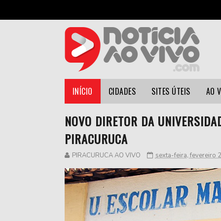
INÍCIO
CIDADES
SITES ÚTEIS
AO 
NOVO DIRETOR DA UNIVERSIDA
PIRACURUCA
PIRACURUCA AO VIVO
sexta-feira, fevereiro