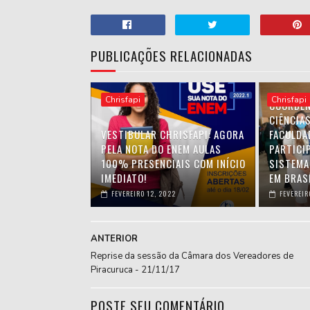
PUBLICAÇÕES RELACIONADAS
Chrisfapi
Chrisfapi
COORDEN
CIÊNCIA
VESTIBULAR CHRISFAPI: AGORA
FACULDA
PELA NOTA DO ENEM AULAS
PARTICIP
100% PRESENCIAIS COM INÍCIO
SISTEMA
IMEDIATO!
EM BRASÍ
FEVEREIRO 12, 2022
FEVEREIR
ANTERIOR
Reprise da sessão da Câmara dos Vereadores de
Piracuruca - 21/11/17
POSTE SEU COMENTÁRIO