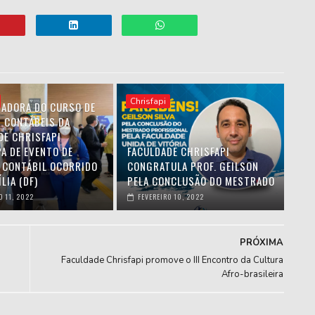
Chrisfapi
ADORA DO CURSO DE
S CONTÁBEIS DA
DE CHRISFAPI
A DE EVENTO DE
FACULDADE CHRISFAPI
 CONTÁBIL OCORRIDO
CONGRATULA PROF. GEILSON
LIA (DF)
PELA CONCLUSÃO DO MESTRADO
O 11, 2022
FEVEREIRO 10, 2022
PRÓXIMA
Faculdade Chrisfapi promove o III Encontro da Cultura
Afro-brasileira