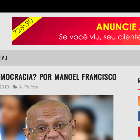
VIVO
EMOCRACIA? POR MANOEL FRANCISCO
 2019
A
,
Política