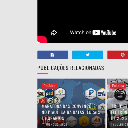
PUBLICAÇÕES RELACIONADAS
Política
Política
MARATONA DAS CONVENÇÕES
TRE-PI 
NO PIAUÍ: SAIBA DATAS, LOCAIS
ELETRÔN
E HORÁRIOS
DE 2026
JULHO 22, 2026
JULHO 08