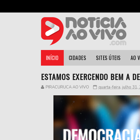
INÍCIO
CIDADES
SITES ÚTEIS
AO 
ESTAMOS EXERCENDO BEM A D
PIRACURUCA AO VIVO
quarta-feira, julho 31,