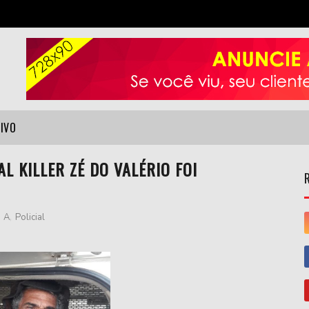
VIVO
L KILLER ZÉ DO VALÉRIO FOI
A
,
Policial