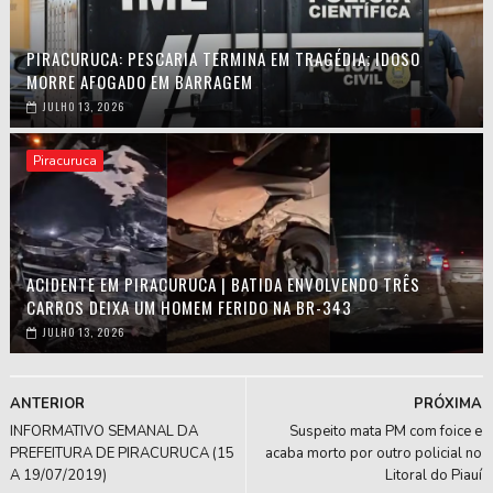
PIRACURUCA: PESCARIA TERMINA EM TRAGÉDIA; IDOSO
MORRE AFOGADO EM BARRAGEM
JULHO 13, 2026
Piracuruca
ACIDENTE EM PIRACURUCA | BATIDA ENVOLVENDO TRÊS
CARROS DEIXA UM HOMEM FERIDO NA BR-343
JULHO 13, 2026
ANTERIOR
PRÓXIMA
INFORMATIVO SEMANAL DA
Suspeito mata PM com foice e
PREFEITURA DE PIRACURUCA (15
acaba morto por outro policial no
A 19/07/2019)
Litoral do Piauí