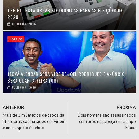
TRE-PI TESTA URNAS ELETRÔNICAS PARA AS ELEIÇÕES DE
2026
JULHO 08, 2026
Política
JEOVÁ ALENCAR SERÁ VICE DE JOEL RODRIGUES E ANÚNCIO
SERÁ QUARTA-FEIRA (08)
JULHO 08, 2026
ANTERIOR
PRÓXIMA
Mais de 3 mil metros de cabos da
Dois homens são assassinados
Eletrobras são furtados em Piripiri
com tiros na cabeça em Campo
e um suspeito é detido
Maior