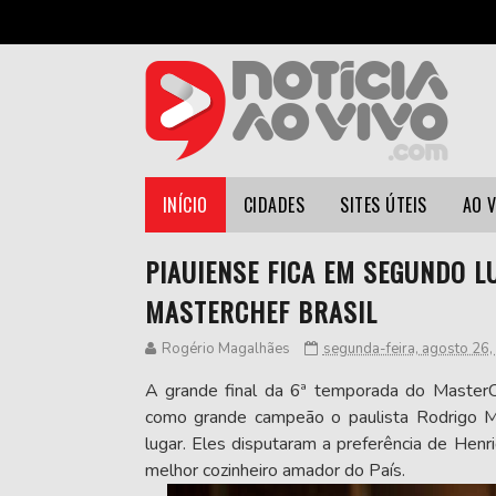
INÍCIO
CIDADES
SITES ÚTEIS
AO 
PIAUIENSE FICA EM SEGUNDO 
MASTERCHEF BRASIL
Rogério Magalhães
segunda-feira, agosto 26
A grande final da 6ª temporada do MasterC
como grande campeão o paulista Rodrigo M
lugar. Eles disputaram a preferência de Henri
melhor cozinheiro amador do País.