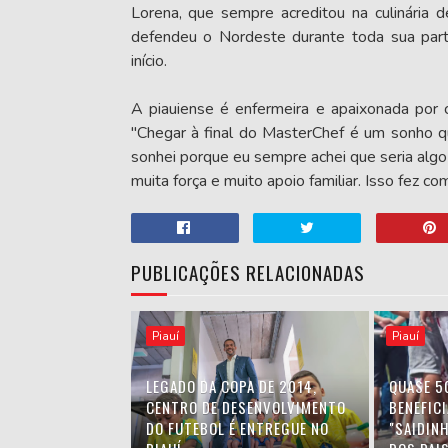
Lorena, que sempre acreditou na culinária 
defendeu o Nordeste durante toda sua part
início.
A piauiense é enfermeira e apaixonada por c
"Chegar à final do MasterChef é um sonho q
sonhei porque eu sempre achei que seria algo 
muita força e muito apoio familiar. Isso fez c
PUBLICAÇÕES RELACIONADAS
Piauí
Piauí
LEGADO DA COPA DE 2014,
QUASE 5
CENTRO DE DESENVOLVIMENTO
BENEFIC
DO FUTEBOL É ENTREGUE NO
"SAIDIN