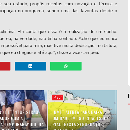
de seu estado, propôs receitas com inovação e técnica e
icipação no programa, sendo uma das favoritas desde o
ulinária. Ela conta que essa é a realização de um sonho.
ue eu, na verdade, não tinha sonhado. Acho que eu nunca
impossível para mim, mas tive muita dedicação, muita luta,
om que eu chegasse até aqui", disse a vice-campeã.
Piauí
00 DETENTOS SERÃO
INMET ALERTA PARA BAIXA
IADOS COM A
UMIDADE EM 190 CIDADES DO
HA TEMPORÁRIA" DO DIA
PIAUÍ NESTA SEGUNDA (03);