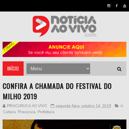
INÍCIO
CONFIRA A CHAMADA DO FESTIVAL DO
MILHO 2019
PIRACURUCA AO VIVO
segunda-feira, outubro 14, 2019
A
,
Cultura
,
Piracuruca
,
Prefeitura