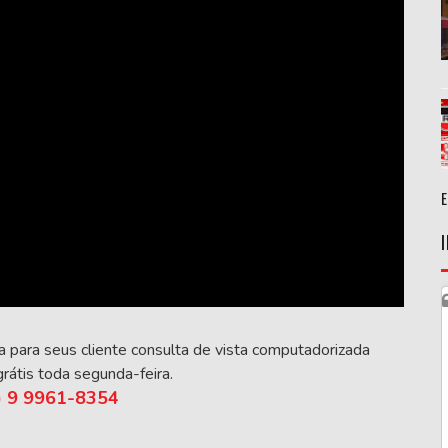
a para seus cliente consulta de vista computadorizada
rátis toda segunda-feira.
) 9 9961-8354