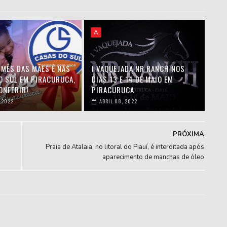
A
 MÊS DAS MÃES É NAS
I VAQUEJADA NR RANCH NOS
O SUL EM PIRACURUCA,
DIAS 13 E 14 DE MAIO EM
ONFERIR!
PIRACURUCA
 2022
ABRIL 08, 2022
PRÓXIMA
Praia de Atalaia, no litoral do Piauí, é interditada após
aparecimento de manchas de óleo