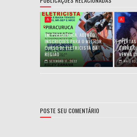
A
A
EM PIRACURUCA, ABERTO
INSCRIÇÕES PARA O MELHOR
OFERTAS
CURSO DE ELETRICISTA DA
CASAS D
REGIÃO
VENHA C
SETEMBRO 17, 2022
MAIO 02,
POSTE SEU COMENTÁRIO