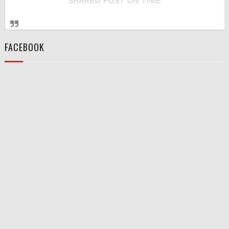
SHARED POST
ON
TIME
FACEBOOK