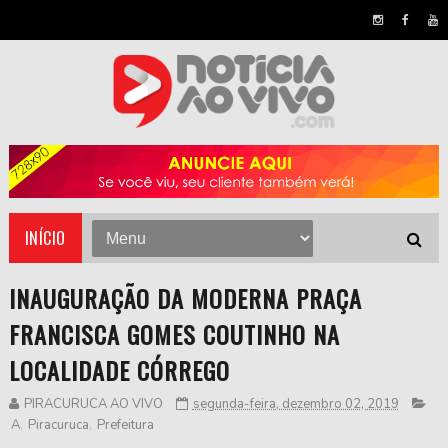
INÍCIO
INAUGURAÇÃO DA MODERNA PRAÇA
FRANCISCA GOMES COUTINHO NA
LOCALIDADE CÓRREGO
PIRACURUCA AO VIVO
segunda-feira, dezembro 02, 2019
A
,
Piracuruca
,
Prefeitura