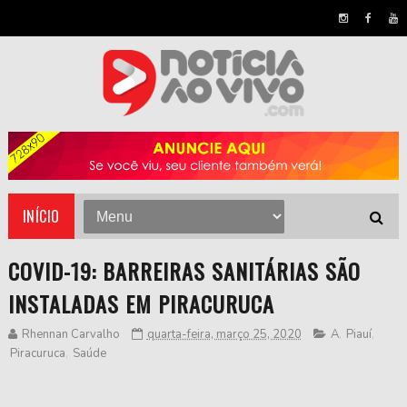
INÍCIO
COVID-19: BARREIRAS SANITÁRIAS SÃO
INSTALADAS EM PIRACURUCA
Rhennan Carvalho
quarta-feira, março 25, 2020
A
,
Piauí
,
Piracuruca
,
Saúde