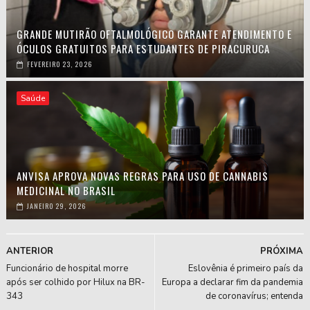
GRANDE MUTIRÃO OFTALMOLÓGICO GARANTE ATENDIMENTO E
ÓCULOS GRATUITOS PARA ESTUDANTES DE PIRACURUCA
FEVEREIRO 23, 2026
Saúde
ANVISA APROVA NOVAS REGRAS PARA USO DE CANNABIS
MEDICINAL NO BRASIL
JANEIRO 29, 2026
ANTERIOR
PRÓXIMA
Funcionário de hospital morre
Eslovênia é primeiro país da
após ser colhido por Hilux na BR-
Europa a declarar fim da pandemia
343
de coronavírus; entenda