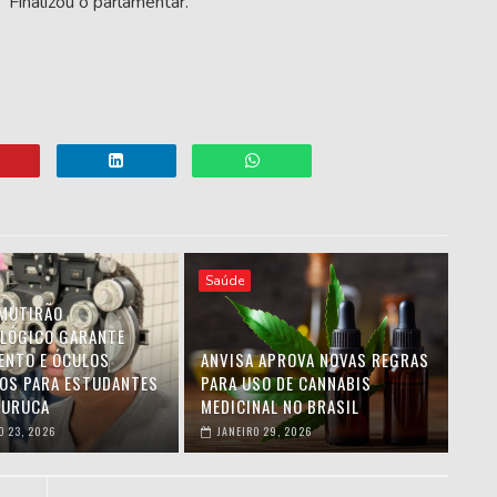
 Finalizou o parlamentar.
Saúde
MUTIRÃO
LÓGICO GARANTE
ENTO E ÓCULOS
ANVISA APROVA NOVAS REGRAS
OS PARA ESTUDANTES
PARA USO DE CANNABIS
CURUCA
MEDICINAL NO BRASIL
O 23, 2026
JANEIRO 29, 2026