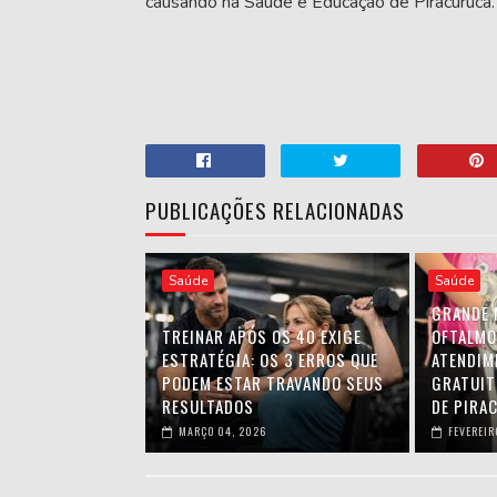
causando na Saúde e Educação de Piracuruca."
PUBLICAÇÕES RELACIONADAS
Saúde
Saúde
GRANDE 
TREINAR APÓS OS 40 EXIGE
OFTALMO
ESTRATÉGIA: OS 3 ERROS QUE
ATENDIM
PODEM ESTAR TRAVANDO SEUS
GRATUIT
RESULTADOS
DE PIRA
MARÇO 04, 2026
FEVEREIR