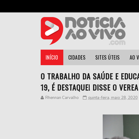
INÍCIO
CIDADES
SITES ÚTEIS
AO 
O TRABALHO DA SAÚDE E EDUC
19, É DESTAQUE! DISSE O VERE
Rhennan Carvalho
quinta-feira, maio 28, 2020