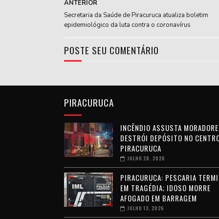
ANTERIOR
Secretaria da Saúde de Piracuruca atualiza boletim
epidemiológico da luta contra o coronavírus
POSTE SEU COMENTÁRIO
PIRACURUCA
INCÊNDIO ASSUSTA MORADORE
DESTRÓI DEPÓSITO NO CENTRO
PIRACURUCA
JULHO 28, 2026
PIRACURUCA: PESCARIA TERMI
EM TRAGÉDIA; IDOSO MORRE
AFOGADO EM BARRAGEM
JULHO 13, 2026