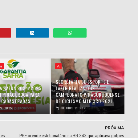
ra
A
SECRETARIA DE ESPORTE E
A SAFRA 2024/2025
LAZER REALIZA O 1º
EM PIRACURUCA PARA
CAMPEONATO PIRACURUQUENSE
S CADASTRADAS
DE CICLISMO MTB XCO 2021.
27, 2025
OUTUBRO 11, 2021
PRÓXIMA
tes
PRF prende estelionatário na BR 343 que aplicava golpes