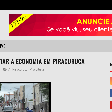
VIVO
NTAR A ECONOMIA EM PIRACURUCA
0
A
,
Piracuruca
,
Prefeitura