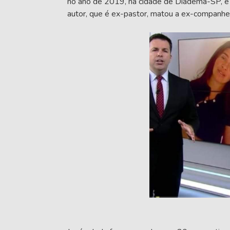
no ano de 2019, na cidade de Diadema-SP, e 
autor, que é ex-pastor, matou a ex-companhei