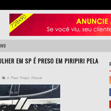
VIVO
LHER EM SP É PRESO EM PIRIPIRI PELA
A
,
Piauí
,
Piripiri
,
Policial