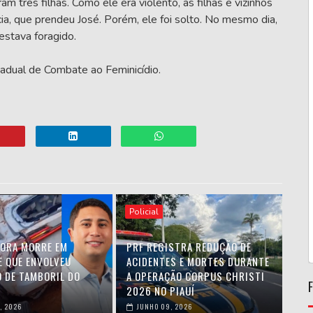
m três filhas. Como ele era violento, as filhas e vizinhos
cia, que prendeu José. Porém, ele foi solto. No mesmo dia,
estava foragido.
stadual de Combate ao Feminicídio.
Policial
ORA MORRE EM
PRF REGISTRA REDUÇÃO DE
E QUE ENVOLVEU
ACIDENTES E MORTES DURANTE
O DE TAMBORIL DO
A OPERAÇÃO CORPUS CHRISTI
2026 NO PIAUÍ
, 2026
JUNHO 09, 2026