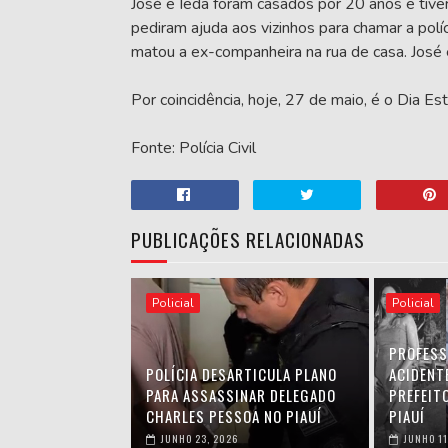
José e Ieda foram casados por 20 anos e tivera
pediram ajuda aos vizinhos para chamar a polí
matou a ex-companheira na rua de casa. José 
Por coincidência, hoje, 27 de maio, é o Dia E
Fonte: Polícia Civil
PUBLICAÇÕES RELACIONADAS
Policial
Policial
PROFESS
POLÍCIA DESARTICULA PLANO
ACIDENT
PARA ASSASSINAR DELEGADO
PREFEIT
CHARLES PESSOA NO PIAUÍ
PIAUÍ
JUNHO 23, 2026
JUNHO 11