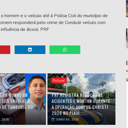
 o homem e o veículo até à Polícia Civil do município de
O homem responderá pelo crime de Conduzir veículo com
influência de álcool. PRF
Policial
ORA MORRE EM
PRF REGISTRA REDUÇÃO DE
E QUE ENVOLVEU
ACIDENTES E MORTES DURANTE
O DE TAMBORIL DO
A OPERAÇÃO CORPUS CHRISTI
2026 NO PIAUÍ
, 2026
JUNHO 09, 2026