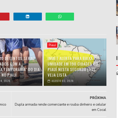
Piauí
00 DETENTOS SERÃO
INMET ALERTA PARA BAIXA
IADOS COM A
UMIDADE EM 190 CIDADES DO
HA TEMPORÁRIA" DO DIA
PIAUÍ NESTA SEGUNDA (03);
 NO PIAUÍ
VEJA LISTA
4, 2026
AGOSTO 03, 2026
PRÓXIMA
mico
Dupla armada rende comerciante e rouba dinheiro e celular
em Cocal