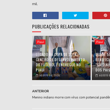
mil.
PUBLICAÇÕES RELACIONADAS
Piauí
Piauí
LEGADO DA COPA DE 2014,
QUASE 5
CENTRO DE DESENVOLVIMENTO
BENEFIC
DO FUTEBOL É ENTREGUE NO
"SAIDIN
PIAUÍ
DOS PAIS
AGOSTO 06, 2026
AGOSTO 0
ANTERIOR
Menino indiano morre com vírus com potencial pandê