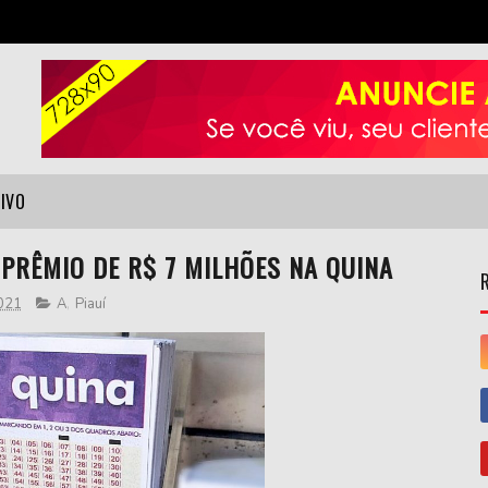
VIVO
PRÊMIO DE R$ 7 MILHÕES NA QUINA
2021
A
,
Piauí