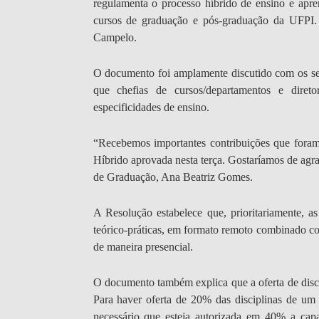
regulamenta o processo híbrido de ensino e apre
cursos de graduação e pós-graduação da UFPI. A 
Campelo.
O documento foi amplamente discutido com os se
que chefias de cursos/departamentos e diret
especificidades de ensino.
“Recebemos importantes contribuições que foram
Híbrido aprovada nesta terça. Gostaríamos de agra
de Graduação, Ana Beatriz Gomes.
A Resolução estabelece que,
prioritariamente, 
teórico-práticas, em formato remoto combinado com
de maneira presencial.
O documento também explica que a oferta de disci
Para haver oferta de 20% das disciplinas de um 
necessário que esteja autorizada em 40% a capa