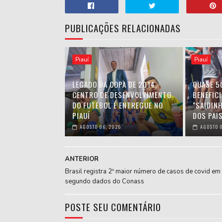
PUBLICAÇÕES RELACIONADAS
Piauí
Piauí
LEGADO DA COPA DE 2014,
QUASE 5
CENTRO DE DESENVOLVIMENTO
BENEFIC
DO FUTEBOL É ENTREGUE NO
"SAIDIN
PIAUÍ
DOS PAIS
AGOSTO 06, 2026
AGOSTO 0
ANTERIOR
Brasil registra 2º maior número de casos de covid em
segundo dados do Conass
POSTE SEU COMENTÁRIO