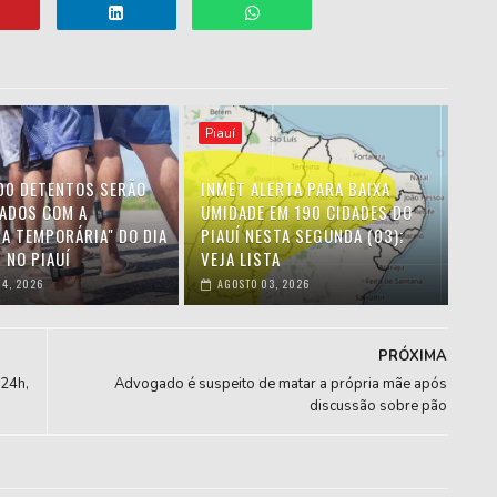
Piauí
00 DETENTOS SERÃO
INMET ALERTA PARA BAIXA
IADOS COM A
UMIDADE EM 190 CIDADES DO
HA TEMPORÁRIA" DO DIA
PIAUÍ NESTA SEGUNDA (03);
 NO PIAUÍ
VEJA LISTA
4, 2026
AGOSTO 03, 2026
PRÓXIMA
 24h,
Advogado é suspeito de matar a própria mãe após
discussão sobre pão