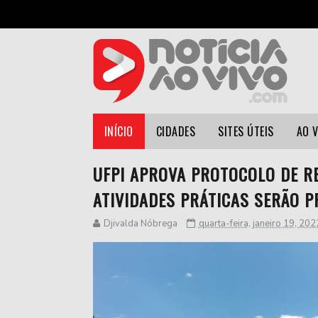
INÍCIO
CIDADES
SITES ÚTEIS
AO 
UFPI APROVA PROTOCOLO DE R
ATIVIDADES PRÁTICAS SERÃO P
Djivalda Nóbrega
quarta-feira, janeiro 19, 202