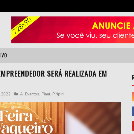
VIVO
 EMPREENDEDOR SERÁ REALIZADA EM
, 2022
A
,
Eventos
,
Piauí
,
Piripiri