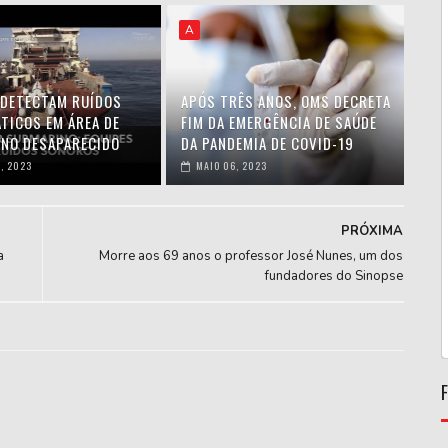
A
 DETECTAM RUÍDOS
APÓS TRÊS ANOS, OMS DECRETA
TICOS EM ÁREA DE
FIM DA EMERGÊNCIA DE SAÚDE
NO DESAPARECIDO
DA PANDEMIA DE COVID-19
, 2023
MAIO 06, 2023
PRÓXIMA
a
Morre aos 69 anos o professor José Nunes, um dos
fundadores do Sinopse