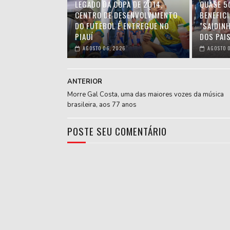
LEGADO DA COPA DE 2014,
QUASE 5
CENTRO DE DESENVOLVIMENTO
BENEFIC
DO FUTEBOL É ENTREGUE NO
"SAIDIN
PIAUÍ
DOS PAIS
AGOSTO 06, 2026
AGOSTO 0
ANTERIOR
Morre Gal Costa, uma das maiores vozes da música
brasileira, aos 77 anos
POSTE SEU COMENTÁRIO