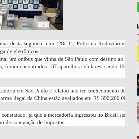
 desta segunda-feira (28/11), Policiais Rodoviários
ga de eletrônicos.
tina, um ônibus que vinha de São Paulo com destino ao Ceará 
, foram encontrados 137 aparelhos celulares, sendo 100 ipho
adoria em São Paulo e relatou não ter conhecimento de quem s
forma ilegal da China estão avaliados em R$ 390.200,00.
constatado, já que a mercadoria ingressou no Brasil sem pass
ipo de sonegação de impostos.