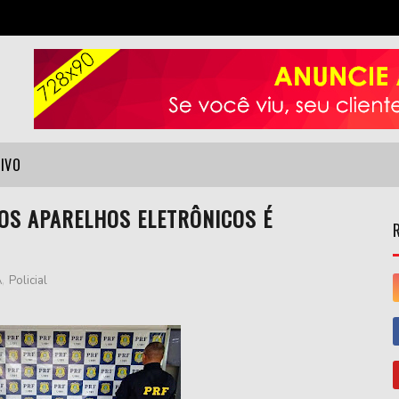
VIVO
OS APARELHOS ELETRÔNICOS É
A
,
Policial