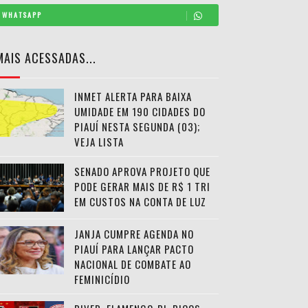
WHATSAPP
MAIS ACESSADAS...
INMET ALERTA PARA BAIXA
UMIDADE EM 190 CIDADES DO
PIAUÍ NESTA SEGUNDA (03);
concedeu ordem de parada, e durante a vistoria no
VEJA LISTA
nes, 35 redmi e dois poco x4, além de dois macbooks e
SENADO APROVA PROJETO QUE
PODE GERAR MAIS DE R$ 1 TRI
eria o proprietário ou destinatário da carga. Os
EM CUSTOS NA CONTA DE LUZ
JANJA CUMPRE AGENDA NO
PIAUÍ PARA LANÇAR PACTO
ar pelos trâmites aduaneiros, sem ser declarada nos
NACIONAL DE COMBATE AO
FEMINICÍDIO