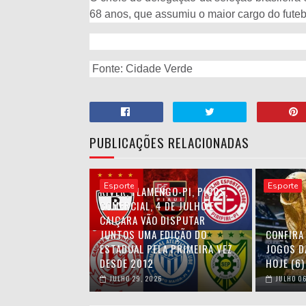
68 anos, que assumiu o maior cargo do futeb
Fonte: Cidade Verde
PUBLICAÇÕES RELACIONADAS
Esporte
Esporte
RIVER, FLAMENGO-PI, PICOS,
COMERCIAL, 4 DE JULHO E
CAIÇARA VÃO DISPUTAR
JUNTOS UMA EDIÇÃO DO
CONFIRA
ESTADUAL PELA PRIMEIRA VEZ
JOGOS D
DESDE 2012
HOJE (6)
JULHO 29, 2026
JULHO 06