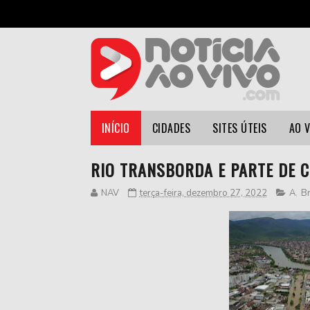
INÍCIO
CIDADES
SITES ÚTEIS
AO 
RIO TRANSBORDA E PARTE DE C
NAV
terça-feira, dezembro 27, 2022
A
,
Br