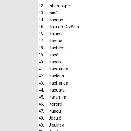
32. Inhambupe
33. Ipiaú
34. Itabuna
35. Itaju do Colônia
36. Itajuipe
37. Itambé
38. Itanhém
39. Itapé
40. Itapebi
41. Itapetinga
42. Itapicuru
43. Itapitanga
44. Itaquara
45. Itarantim
46. Itororó
47. Ituaçu
48. Jequié
49. Jiquiriça