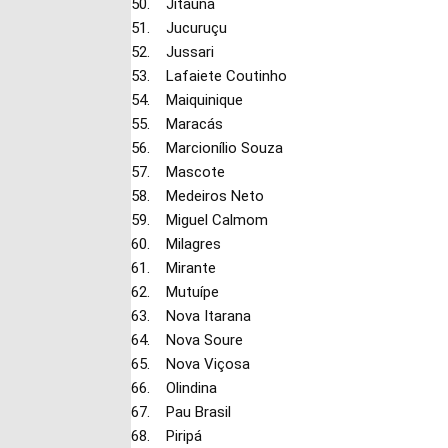
50. Jitaúna
51. Jucuruçu
52. Jussari
53. Lafaiete Coutinho
54. Maiquinique
55. Maracás
56. Marcionílio Souza
57. Mascote
58. Medeiros Neto
59. Miguel Calmom
60. Milagres
61. Mirante
62. Mutuípe
63. Nova Itarana
64. Nova Soure
65. Nova Viçosa
66. Olindina
67. Pau Brasil
68. Piripá