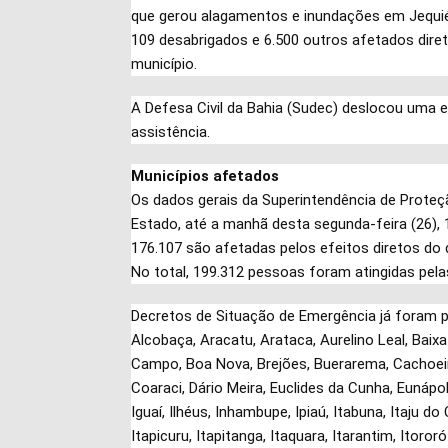
que gerou alagamentos e inundações em Jequié 
109 desabrigados e 6.500 outros afetados dire
município.
A Defesa Civil da Bahia (Sudec) deslocou uma eq
assistência.
Municípios afetados
Os dados gerais da Superintendência de Proteç
Estado, até a manhã desta segunda-feira (26), 
176.107 são afetadas pelos efeitos diretos do 
No total, 199.312 pessoas foram atingidas pel
Decretos de Situação de Emergência já foram pu
Alcobaça, Aracatu, Arataca, Aurelino Leal, Baixa
Campo, Boa Nova, Brejões, Buerarema, Cachoeira,
Coaraci, Dário Meira, Euclides da Cunha, Eunápolis,
Iguaí, Ilhéus, Inhambupe, Ipiaú, Itabuna, Itaju do 
Itapicuru, Itapitanga, Itaquara, Itarantim, Itororó