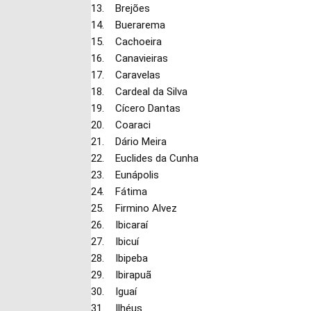
13. Brejões
14. Buerarema
15. Cachoeira
16. Canavieiras
17. Caravelas
18. Cardeal da Silva
19. Cícero Dantas
20. Coaraci
21. Dário Meira
22. Euclides da Cunha
23. Eunápolis
24. Fátima
25. Firmino Alvez
26. Ibicaraí
27. Ibicuí
28. Ibipeba
29. Ibirapuã
30. Iguaí
31. Ilhéus