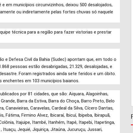
e em municípios circunvizinhos, deixou 500 desalojados,
tamente ou indiretamente pelas fortes chuvas só naquele
uipe técnica para a região para fazer vistorias e prestar
ão e Defesa Civil da Bahia (Sudec) apontam que, em todo o
1.868 pessoas estão desabrigadas, 21.329, desalojadas, e
desastre. Foram registrados ainda sete feridos e um óbito.
as enchentes em 103 municípios baianos.
blicados por 81 cidades, que são: Aiquara, Alagoinhas,
 Grande, Barra da Estiva, Barra do Choça, Barro Preto, Belo
 Canavieiras, Caravelas, Cardeal da Silva, Cícero Dantas,
 Fátima, Firmino Alvez, Ibicaraí, Ibicuí, Ibipeba, Ibirapuã,
Colônia, Itajuipe, Itambé, Itanhém, Itapé, Itapebi, Itapetinga,
 , Ituaçu, Jequié, Jiquiriça, Jitaúna, Jucuruçu, Jussari,