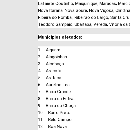
Lafaiete Coutinho, Maiquinique, Maracás, Marci
Nova Itarana, Nova Soure, Nova Viçosa, Olindina,
Ribeira do Pombal, Ribeirão do Largo, Santa Cruz
Teodoro Sampaio, Ubaitaba, Vereda, Vitória da
Municípios afetados:
1. Aiquara
2. Alagoinhas
3. Alcobaça
4. Aracatu
5. Arataca
6. Aurelino Leal
7. Baixa Grande
8. Barra da Estiva
9. Barra do Choça
10. Barro Preto
11. Belo Campo
12. Boa Nova