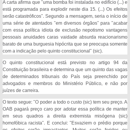
A carta afirma que "uma bomba foi instalada no edifício (...) e
está programada para explodir neste dia 15. (...) Os efeitos
serão catastróficos". Segundo a mensagem, seria o início de
uma série de atentados "em diversos órgãos" para "acabar
com essa política idiota de exclusão nepotismo vantagens
pessoais anuidades caras vaidade absurda reacionarismo
barato de uma burguesia hipócrita que se preocupa somente
com a indicação pelo quinto constitucional" (sic).
O quinto constitucional está previsto no artigo 94 da
Constituição brasileira e determina que um quinto das vagas
de determinados tribunais do País seja preenchido por
advogados e membros do Ministério Público, e não por
juízes de carreira.
O texto segue: "O poder a todo o custo (sic) tem seu preço. A
OAB pagará preço caro por adotar essa política de manter
em seus quadros a direita extremista misógena (sic)
homofóbica racista". E conclui: "Esvaziem o prédio porque
os efeitos serão impactantes. Muitos serão feridos ou