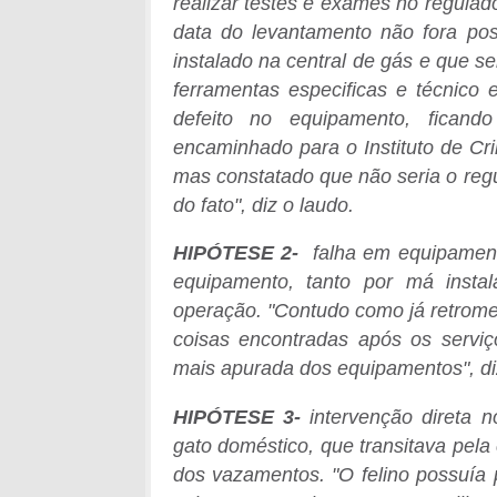
realizar testes e exames no regulad
data do levantamento não fora po
instalado na central de gás e que se
ferramentas especificas e técnico 
defeito no equipamento, fican
encaminhado para o Instituto de Cri
mas constatado que não seria o regu
do fato", diz o laudo.
HIPÓTESE 2-
falha em equipament
equipamento, tanto por má insta
operação. "Contudo como já retrome
coisas encontradas após os servi
mais apurada dos equipamentos", di
HIPÓTESE 3-
intervenção direta n
gato doméstico, que transitava pela
dos vazamentos. "O felino possuía 