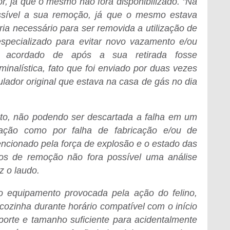
or, já que o mesmo não fora disponibilizado. "Na
ssível a sua remoção, já que o mesmo estava
ria necessário para ser removida a utilização de
especializado para evitar novo vazamento e/ou
do acordado de após a sua retirada fosse
minalística, fato que foi enviado por duas vezes
lador original que estava na casa de gás no dia
o, não podendo ser descartada a falha em um
lação como por falha de fabricação e/ou de
ncionado pela força de explosão e o estado das
ços de remoção não fora possível uma análise
z o laudo.
o equipamento provocada pela ação do felino,
 cozinha durante horário compatível com o início
porte e tamanho suficiente para acidentalmente