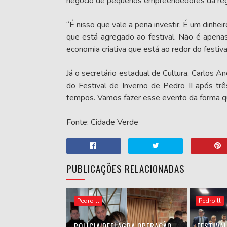
negócio de pequenos empreendedores da reg
“É nisso que vale a pena investir. É um dinhei
que está agregado ao festival. Não é apena
economia criativa que está ao redor do festiva
Já o secretário estadual de Cultura, Carlos A
do Festival de Inverno de Pedro II após tr
tempos. Vamos fazer esse evento da forma que
Fonte: Cidade Verde
PUBLICAÇÕES RELACIONADAS
Pedro ll
Pedro ll
POLÍCIA DEFLAGRA OPERAÇÃO
FESTIVAL