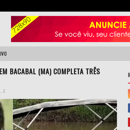
VIVO
EM BACABAL (MA) COMPLETA TRÊS
l
,
Z