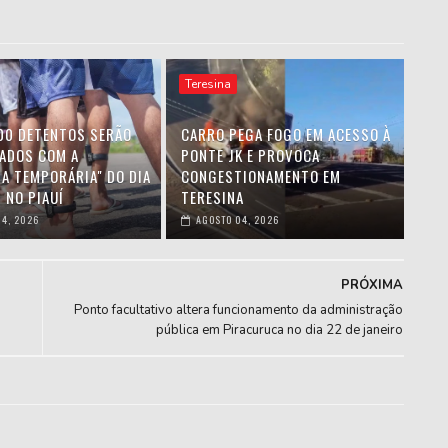
Teresina
00 DETENTOS SERÃO
CARRO PEGA FOGO EM ACESSO À
IADOS COM A
PONTE JK E PROVOCA
HA TEMPORÁRIA" DO DIA
CONGESTIONAMENTO EM
 NO PIAUÍ
TERESINA
4, 2026
AGOSTO 04, 2026
PRÓXIMA
Ponto facultativo altera funcionamento da administração
pública em Piracuruca no dia 22 de janeiro