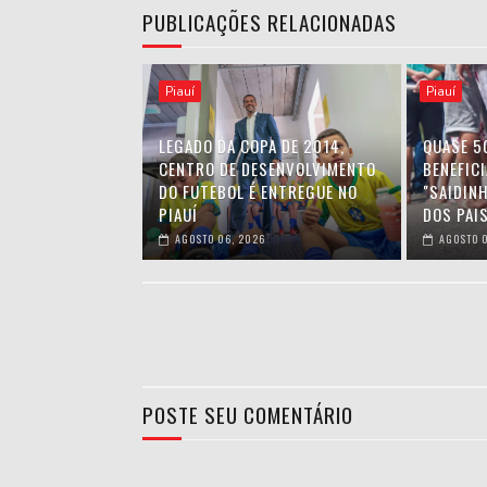
PUBLICAÇÕES RELACIONADAS
Piauí
Piauí
LEGADO DA COPA DE 2014,
QUASE 5
CENTRO DE DESENVOLVIMENTO
BENEFIC
DO FUTEBOL É ENTREGUE NO
"SAIDIN
PIAUÍ
DOS PAIS
AGOSTO 06, 2026
AGOSTO 0
POSTE SEU COMENTÁRIO