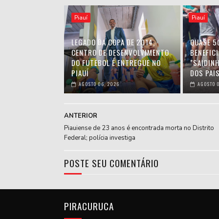
Piauí
Piauí
LEGADO DA COPA DE 2014,
QUASE 5
CENTRO DE DESENVOLVIMENTO
BENEFIC
DO FUTEBOL É ENTREGUE NO
"SAIDIN
PIAUÍ
DOS PAIS
AGOSTO 06, 2026
AGOSTO 0
ANTERIOR
Piauiense de 23 anos é encontrada morta no Distrito
Federal; polícia investiga
POSTE SEU COMENTÁRIO
PIRACURUCA