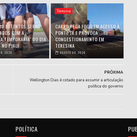
Teresina
00 DETENTOS SERÃO
CARRO PEGA FOGO EM ACESSO À
IADOS COM A
PONTE JK E PROVOCA
HA TEMPORÁRIA" DO DIA
CONGESTIONAMENTO EM
 NO PIAUÍ
TERESINA
4, 2026
AGOSTO 04, 2026
PRÓXIMA
Wellington Dias é cotado para assumir a articulação
política do governo
POLÍTICA
PU