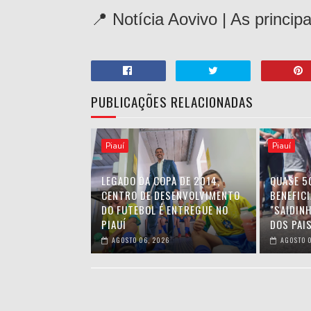
📍 Notícia Aovivo | As princip
PUBLICAÇÕES RELACIONADAS
Piauí
Piauí
LEGADO DA COPA DE 2014,
QUASE 5
CENTRO DE DESENVOLVIMENTO
BENEFIC
DO FUTEBOL É ENTREGUE NO
"SAIDIN
PIAUÍ
DOS PAIS
AGOSTO 06, 2026
AGOSTO 0