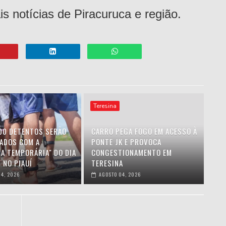
ais notícias de Piracuruca e região.
Teresina
00 DETENTOS SERÃO
CARRO PEGA FOGO EM ACESSO À
IADOS COM A
PONTE JK E PROVOCA
HA TEMPORÁRIA" DO DIA
CONGESTIONAMENTO EM
 NO PIAUÍ
TERESINA
4, 2026
AGOSTO 04, 2026