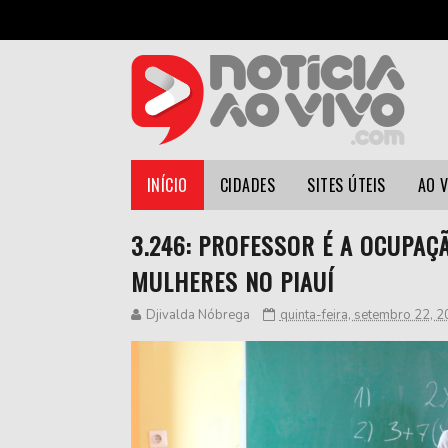
INÍCIO
CIDADES
SITES ÚTEIS
AO 
3.246: PROFESSOR É A OCUPA
MULHERES NO PIAUÍ
Djivalda Nóbrega
quinta-feira, setembro 22, 