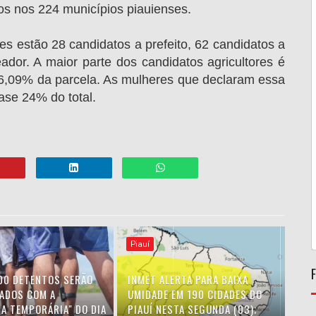
os nos 224 municípios piauienses.
es estão 28 candidatos a prefeito, 62 candidatos a
eador. A maior parte dos candidatos agricultores é
,09% da parcela. As mulheres que declaram essa
ase 24% do total.
Piauí
00 DETENTOS SERÃO
INMET ALERTA PARA BAIXA
IADOS COM A
UMIDADE EM 190 CIDADES DO
HA TEMPORÁRIA" DO DIA
PIAUÍ NESTA SEGUNDA (03);