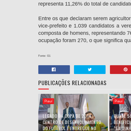
representa 11,26% do total de candidat
Entre os que declaram serem agricultor
vice-prefeito e 1.039 candidatos a ver
composta de homens, representando 76
ocupação foram 270, o que significa qu
Fonte: G1
PUBLICAÇÕES RELACIONADAS
Piauí
Piauí
LEGADO DA COPA DE 2014,
QUASE 5
CENTRO DE DESENVOLVIMENTO
BENEFIC
DO FUTEBOL É ENTREGUE NO
"SAIDIN