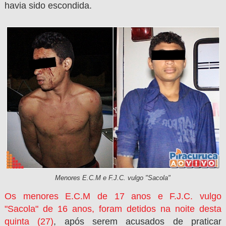
havia sido escondida.
Menores E.C.M e F.J.C. vulgo "Sacola"
Os menores
E.C.M de 17 anos e F.J.C. vulgo
"Sacola" de 16 anos, foram detidos na noite desta
quinta (27)
, após serem acusados de praticar