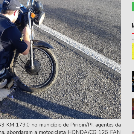
 KM 179,0 no município de Piripiri/PI, agentes da
tina, abordaram a motocicleta HONDA/CG 125 FAN