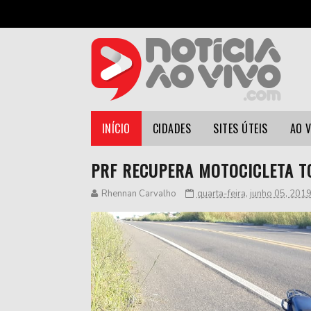
INÍCIO
CIDADES
SITES ÚTEIS
AO 
PRF RECUPERA MOTOCICLETA T
Rhennan Carvalho
quarta-feira, junho 05, 201