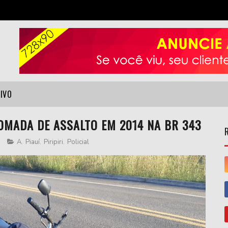
VIVO
OMADA DE ASSALTO EM 2014 NA BR 343
9
A
,
Piauí
,
Piripiri
,
Policial