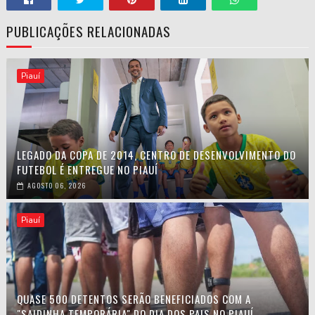
PUBLICAÇÕES RELACIONADAS
Piauí
LEGADO DA COPA DE 2014, CENTRO DE DESENVOLVIMENTO DO
FUTEBOL É ENTREGUE NO PIAUÍ
AGOSTO 06, 2026
Piauí
QUASE 500 DETENTOS SERÃO BENEFICIADOS COM A
"SAIDINHA TEMPORÁRIA" DO DIA DOS PAIS NO PIAUÍ