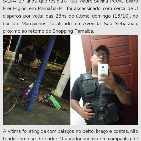
SILVA, 27 anos, que residia à Rua Madre Savina Petrilli, bairro
Frei Higino em Parnaíba-PI, foi assassinado com cerca de 3
disparos por volta das 23hs do último domingo (13/10), no
bar do Marquinhos, localizado na Avenida São Sebastião,
próximo ao retorno do Shopping Parnaíba.
A vítima foi atingida com balaços no peito, braço e costas, não
tendo como se defender. O atirador andava em companhia de