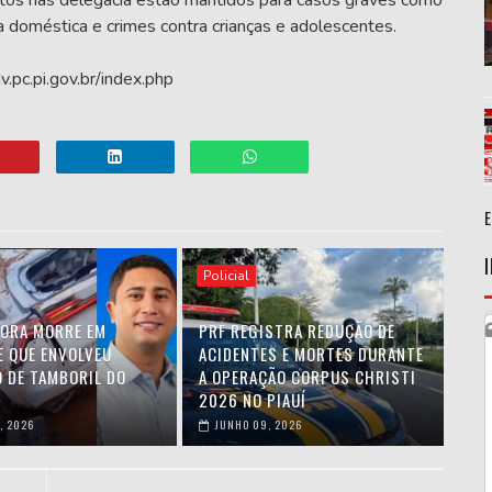
tos nas delegacia estão mantidos para casos graves como
cia doméstica e crimes contra crianças e adolescentes.
v.pc.pi.gov.br/index.php
Policial
ORA MORRE EM
PRF REGISTRA REDUÇÃO DE
E QUE ENVOLVEU
ACIDENTES E MORTES DURANTE
O DE TAMBORIL DO
A OPERAÇÃO CORPUS CHRISTI
2026 NO PIAUÍ
, 2026
JUNHO 09, 2026