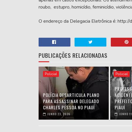
apenas em casos excepcionais. Os atendimen
roubo, estupro, homicídio, feminicídio, violên
O endereço da Delegacia Eletrônica é: http://d
PUBLICAÇÕES RELACIONADAS
Policial
Policial
PROFESS
POLÍCIA DESARTICULA PLANO
ACIDENT
PARA ASSASSINAR DELEGADO
PREFEIT
CHARLES PESSOA NO PIAUÍ
PIAUÍ
JUNHO 23, 2026
JUNHO 11