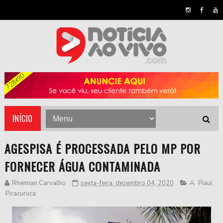
INÍCIO
AGESPISA É PROCESSADA PELO MP POR
FORNECER ÁGUA CONTAMINADA
Rhennan Carvalho
sexta-feira, dezembro 04, 2020
A
,
Piauí
,
Piracuruca