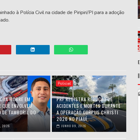
hado à Polícia Civil na cidade de Piripiri/PI para a adoção
ado.
Policial
ORA MORRE EM
PRF REGISTRA REDUÇÃO DE
E QUE ENVOLVEU
ACIDENTES E MORTES DURANTE
O DE TAMBORIL DO
A OPERAÇÃO CORPUS CHRISTI
2026 NO PIAUÍ
, 2026
JUNHO 09, 2026