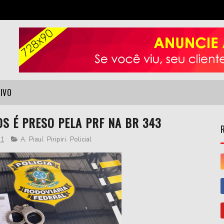
VIVO
S É PRESO PELA PRF NA BR 343
21
A
,
Piauí
,
Piripiri
,
Policial