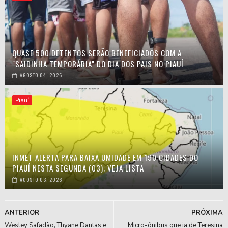
QUASE 500 DETENTOS SERÃO BENEFICIADOS COM A
"SAIDINHA TEMPORÁRIA" DO DIA DOS PAIS NO PIAUÍ
AGOSTO 04, 2026
Piauí
INMET ALERTA PARA BAIXA UMIDADE EM 190 CIDADES DO
PIAUÍ NESTA SEGUNDA (03); VEJA LISTA
AGOSTO 03, 2026
ANTERIOR
PRÓXIMA
Wesley Safadão, Thyane Dantas e
Micro-ônibus que ia de Teresina