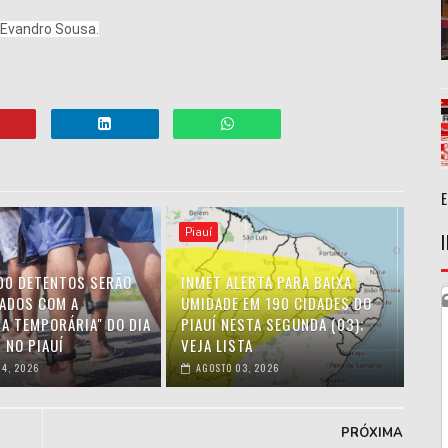
, Evandro Sousa.
Piauí
00 DETENTOS SERÃO
INMET ALERTA PARA BAIXA
IADOS COM A
UMIDADE EM 190 CIDADES DO
HA TEMPORÁRIA" DO DIA
PIAUÍ NESTA SEGUNDA (03);
 NO PIAUÍ
VEJA LISTA
4, 2026
AGOSTO 03, 2026
PRÓXIMA