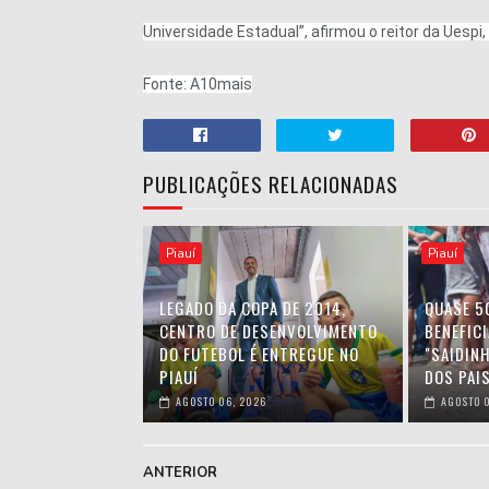
Universidade Estadual”, afirmou o reitor da Uespi
Fonte: A10mais
PUBLICAÇÕES RELACIONADAS
Piauí
Piauí
LEGADO DA COPA DE 2014,
QUASE 5
CENTRO DE DESENVOLVIMENTO
BENEFIC
DO FUTEBOL É ENTREGUE NO
"SAIDIN
PIAUÍ
DOS PAIS
AGOSTO 06, 2026
AGOSTO 0
ANTERIOR