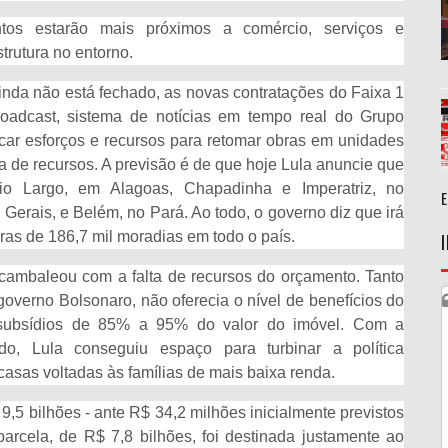
tos estarão mais próximos a comércio, serviços e
trutura no entorno.
nda não está fechado, as novas contratações do Faixa 1
adcast, sistema de notícias em tempo real do Grupo
car esforços e recursos para retomar obras em unidades
ta de recursos. A previsão é de que hoje Lula anuncie que
io Largo, em Alagoas, Chapadinha e Imperatriz, no
erais, e Belém, no Pará. Ao todo, o governo diz que irá
as de 186,7 mil moradias em todo o país.
 cambaleou com a falta de recursos do orçamento. Tanto
verno Bolsonaro, não oferecia o nível de benefícios do
 subsídios de 85% a 95% do valor do imóvel. Com a
o, Lula conseguiu espaço para turbinar a política
 casas voltadas às famílias de mais baixa renda.
5 bilhões - ante R$ 34,2 milhões inicialmente previstos
parcela, de R$ 7,8 bilhões, foi destinada justamente ao