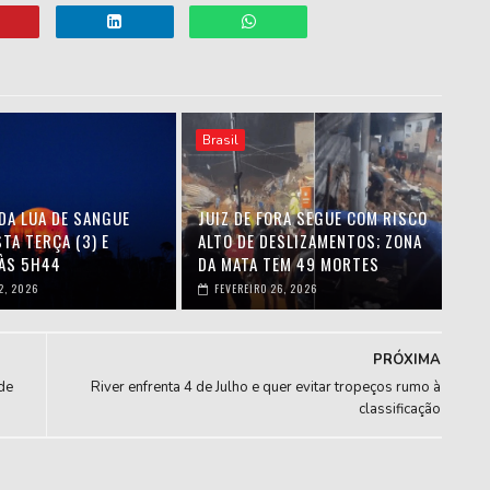
Brasil
DA LUA DE SANGUE
JUIZ DE FORA SEGUE COM RISCO
TA TERÇA (3) E
ALTO DE DESLIZAMENTOS; ZONA
ÀS 5H44
DA MATA TEM 49 MORTES
2, 2026
FEVEREIRO 26, 2026
PRÓXIMA
de
River enfrenta 4 de Julho e quer evitar tropeços rumo à
classificação